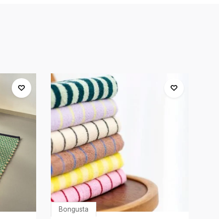
Bongusta
&T