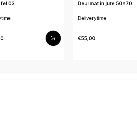
afel 03
Deurmat in jute 50x70
ytime
Deliverytime
00
€55,00