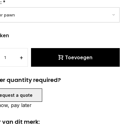
r:
*
eken
+
Toevoegen
er quantity required?
equest a quote
ow, pay later
 van dit merk: