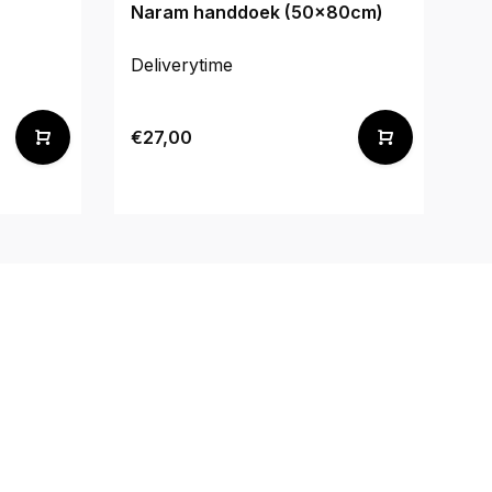
Naram handdoek (50x80cm)
Fl
T
Deliverytime
De
€1
€27,00
€