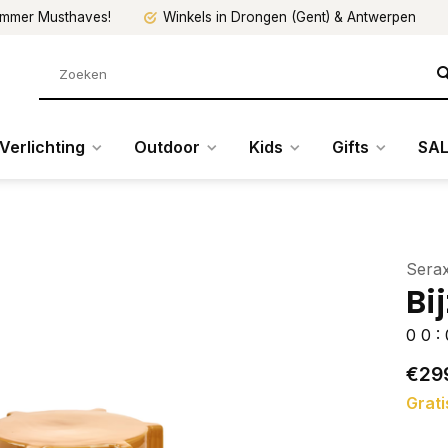
mmer Musthaves!
Winkels in Drongen (Gent) & Antwerpen
Verlichting
Outdoor
Kids
Gifts
SAL
Sera
Bi
0
0
:
€29
Grati