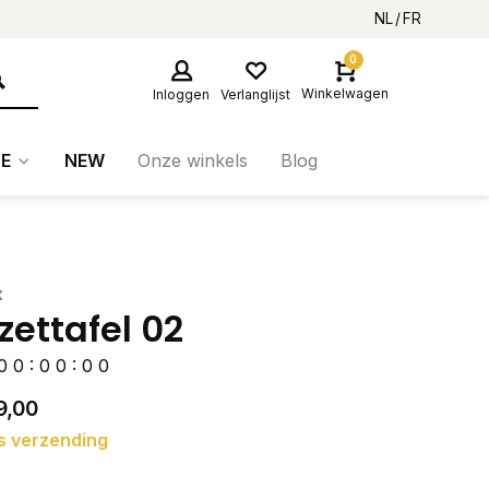
NL
FR
0
Winkelwagen
Inloggen
Verlanglijst
E
NEW
Onze winkels
Blog
x
jzettafel 02
0
0
:
0
0
:
0
0
9,00
s verzending