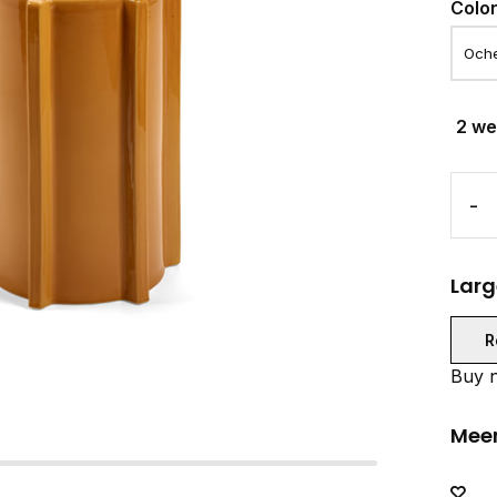
Colo
2 w
-
Larg
R
Buy n
Meer