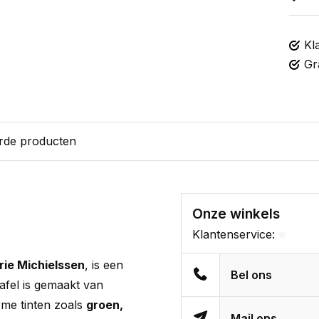
Kl
Gr
rde producten
Onze winkels
Klantenservice:
ie Michielssen
, is een
Bel ons
 tafel is gemaakt van
rme tinten zoals
groen,
Mail ons