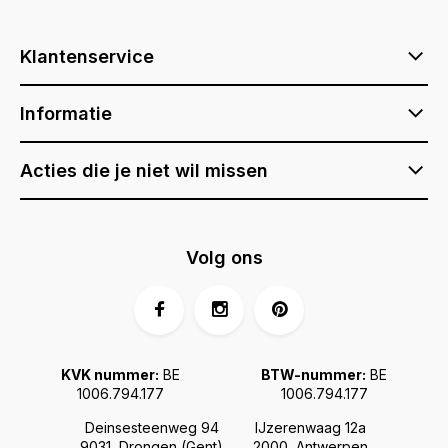
Klantenservice
Informatie
Acties die je niet wil missen
Volg ons
KVK nummer:
BE
BTW-nummer:
BE
1006.794.177
1006.794.177
Deinsesteenweg 94
IJzerenwaag 12a
9031, Drongen (Gent)
2000, Antwerpen