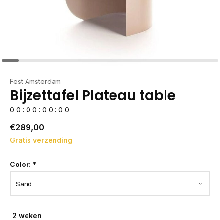
Fest Amsterdam
Bijzettafel Plateau table
0
0
:
0
0
:
0
0
:
0
0
€289,00
Gratis verzending
Color:
*
2 weken