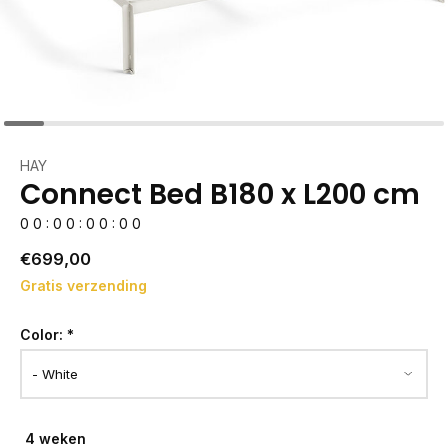
HAY
Connect Bed B180 x L200 cm
0
0
:
0
0
:
0
0
:
0
0
€699,00
Gratis verzending
Color:
*
4 weken