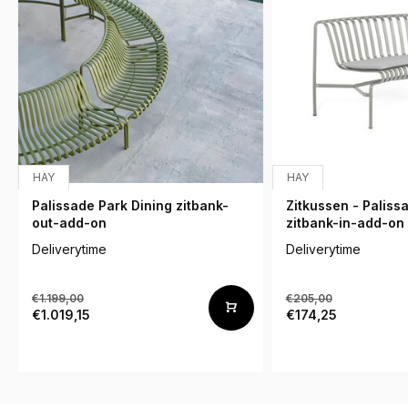
HAY
HAY
Palissade Park Dining zitbank-
Zitkussen - Paliss
out-add-on
zitbank-in-add-on
Deliverytime
Deliverytime
€1.199,00
€205,00
€1.019,15
€174,25