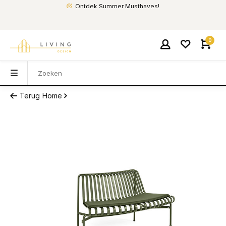
Ontdek Summer Musthaves!
0
Terug
Home