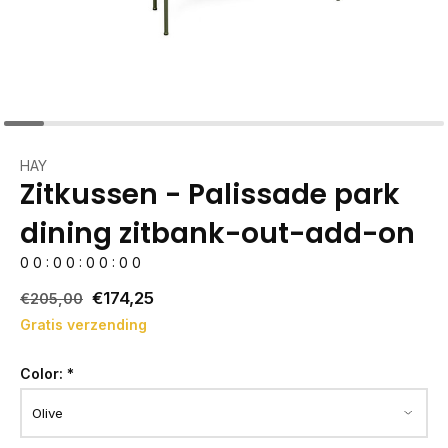
HAY
Zitkussen - Palissade park
dining zitbank-out-add-on
0
0
:
0
0
:
0
0
:
0
0
€174,25
€205,00
Gratis verzending
Color:
*