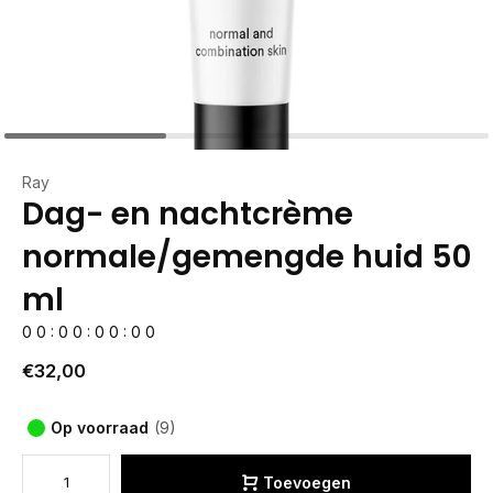
Ray
Dag- en nachtcrème
normale/gemengde huid 50
ml
0
0
:
0
0
:
0
0
:
0
0
€32,00
Op voorraad
(9)
Toevoegen