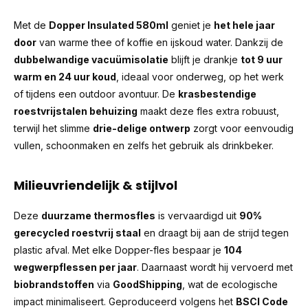
Met de
Dopper Insulated 580ml
geniet je
het hele jaar
door
van warme thee of koffie en ijskoud water. Dankzij de
dubbelwandige vacuümisolatie
blijft je drankje
tot 9 uur
warm en 24 uur koud
, ideaal voor onderweg, op het werk
of tijdens een outdoor avontuur. De
krasbestendige
roestvrijstalen behuizing
maakt deze fles extra robuust,
terwijl het slimme
drie-delige ontwerp
zorgt voor eenvoudig
vullen, schoonmaken en zelfs het gebruik als drinkbeker.
Milieuvriendelijk & stijlvol
Deze
duurzame thermosfles
is vervaardigd uit
90%
gerecycled roestvrij staal
en draagt bij aan de strijd tegen
plastic afval. Met elke Dopper-fles bespaar je
104
wegwerpflessen per jaar
. Daarnaast wordt hij vervoerd met
biobrandstoffen
via
GoodShipping
, wat de ecologische
impact minimaliseert. Geproduceerd volgens het
BSCI Code