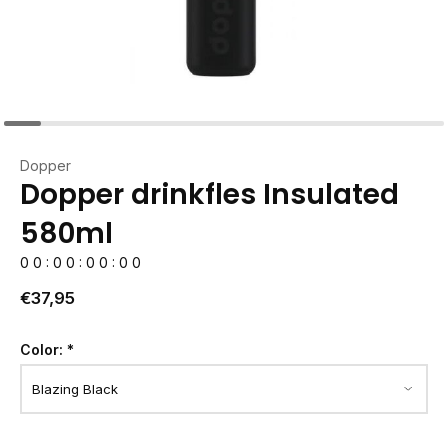
Dopper
Dopper drinkfles Insulated
580ml
0
0
:
0
0
:
0
0
:
0
0
€37,95
Color:
*