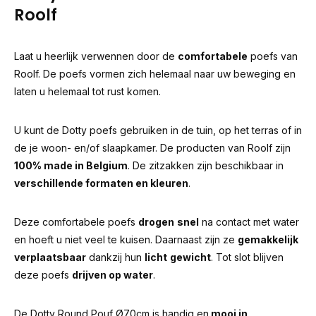
Roolf
Laat u heerlijk verwennen door de
comfortabele
poefs van
Roolf. De poefs vormen zich helemaal naar uw beweging en
laten u helemaal tot rust komen.
U kunt de Dotty poefs gebruiken in de tuin, op het terras of in
de je woon- en/of slaapkamer. De producten van Roolf zijn
100% made in Belgium
. De zitzakken zijn beschikbaar in
verschillende formaten en kleuren
.
Deze comfortabele poefs
drogen
snel
na contact met water
en hoeft u niet veel te kuisen. Daarnaast zijn ze
gemakkelijk
verplaatsbaar
dankzij hun
licht
gewicht
. Tot slot blijven
deze poefs
drijven op water
.
De Dotty Round Pouf Ø70cm is handig en
mooi in