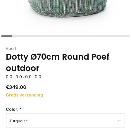
Roolf
Dotty Ø70cm Round Poef
outdoor
0
0
:
0
0
:
0
0
:
0
0
€349,00
Gratis verzending
Color:
*