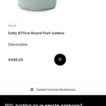
Roolf
Dotty Ø70cm Round Poef outdoor
Deliverytime
€349,00
Ontdek Summer Musthaves!
10% korting op je eerste aankoop?