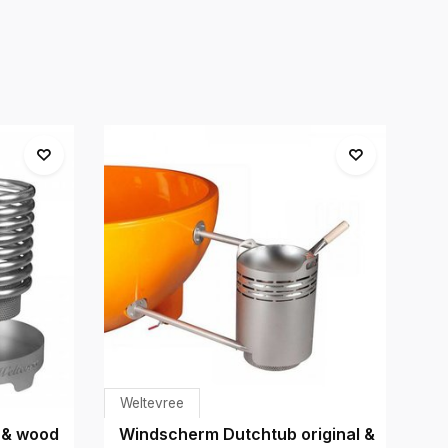
Weltevree
We
 & wood
Windscherm Dutchtub original &
Sc