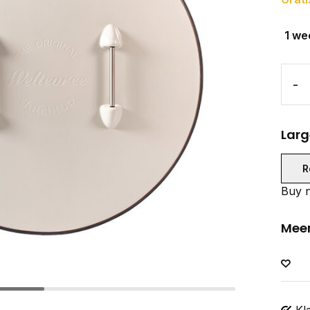
1 we
-
Larg
R
Buy n
Meer