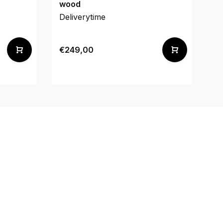
wood
&
Deliverytime
De
€249,00
€