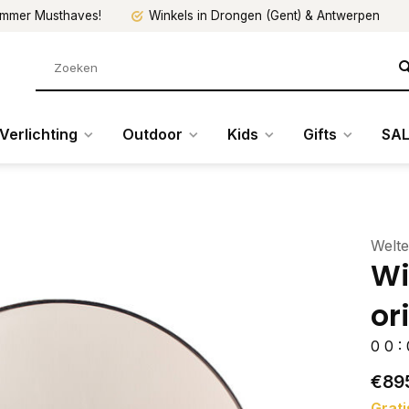
mmer Musthaves!
Winkels in Drongen (Gent) & Antwerpen
Verlichting
Outdoor
Kids
Gifts
SAL
Welt
Wi
or
0
0
:
€89
Grati