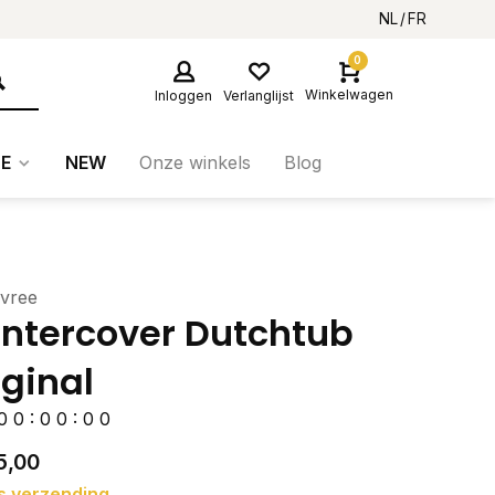
NL
FR
0
Winkelwagen
Inloggen
Verlanglijst
E
NEW
Onze winkels
Blog
evree
ntercover Dutchtub
iginal
0
0
:
0
0
:
0
0
5,00
s verzending