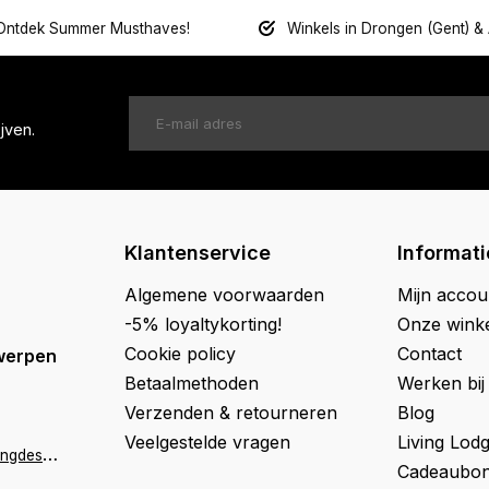
Ontdek Summer Musthaves!
Winkels in Drongen (Gent) &
jven.
Klantenservice
Informati
Algemene voorwaarden
Mijn accou
-5% loyaltykorting!
Onze wink
Cookie policy
Contact
werpen
Betaalmethoden
Werken bij
Verzenden & retourneren
Blog
Veelgestelde vragen
Living Lod
a
ntwerpen@livingdesign.be
Cadeaubon