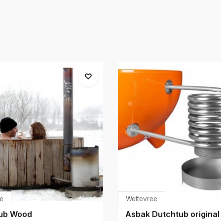
e
Weltevree
ub Wood
Asbak Dutchtub original