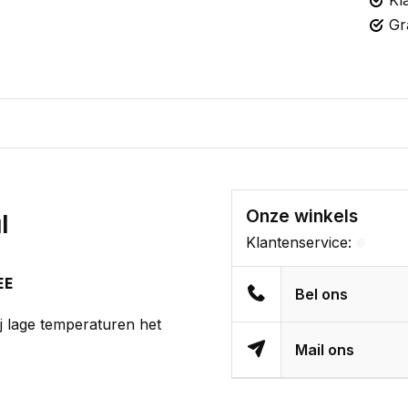
Kl
Gr
Onze winkels
l
Klantenservice:
EE
Bel ons
j lage temperaturen het
Mail ons