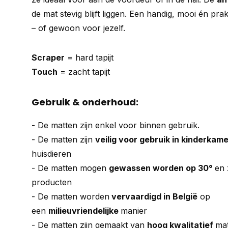
de mat stevig blijft liggen. Een handig, mooi én p
– of gewoon voor jezelf.
Scraper
= hard tapijt
Touch
= zacht tapijt
Gebruik & onderhoud:
- De matten zijn enkel voor binnen gebruik.
- De matten zijn
veilig voor gebruik in kinderkam
huisdieren
- De matten mogen
gewassen worden op 30°
en 
producten
- De matten worden
vervaardigd in België
op
een
milieuvriendelijke
manier
- De matten zijn gemaakt van
hoog kwalitatief
mat