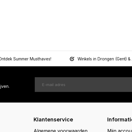
Ontdek Summer Musthaves!
Winkels in Drongen (Gent) &
jven.
Klantenservice
Informati
Algemene voorwaarden
Mijn accou