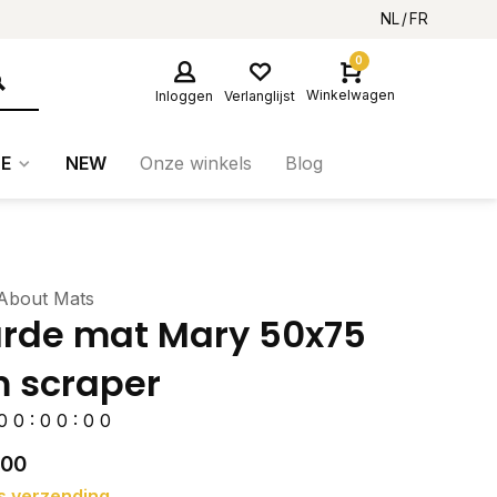
NL
FR
0
Winkelwagen
Inloggen
Verlanglijst
E
NEW
Onze winkels
Blog
About Mats
rde mat Mary 50x75
 scraper
0
0
:
0
0
:
0
0
,00
s verzending