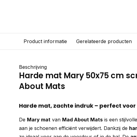
Product informatie
Gerelateerde producten
Beschrijving
Harde mat Mary 50x75 cm sc
About Mats
Harde mat, zachte indruk – perfect vo
De
Mary mat
van
Mad About Mats
is een stijlvol
aan je schoenen efficiënt verwijdert. Dankzij de
har
ze ideaal voor aan de voordeur of in de hal. De
an