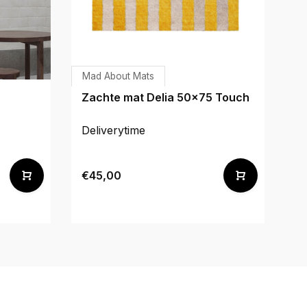
Mad About Mats
H
Zachte mat Delia 50x75 Touch
M
- 
st
Deliverytime
De
€45,00
€