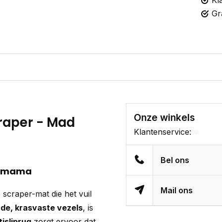
Kl
Gr
Onze winkels
raper - Mad
Klantenservice:
Bel ons
or mama
Mail ons
le scraper-mat die het vuil
de, krasvaste vezels
, is
tisliprug
zorgt ervoor dat