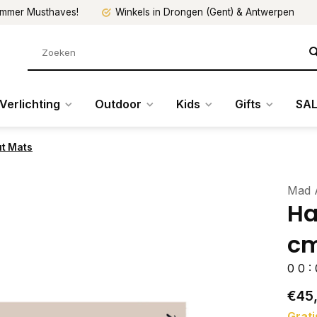
mmer Musthaves!
Winkels in Drongen (Gent) & Antwerpen
Verlichting
Outdoor
Kids
Gifts
SAL
ut Mats
Mad 
Ha
cm
0
0
:
€45
Grati