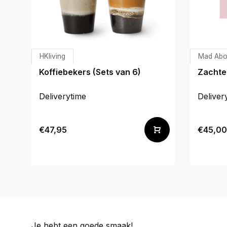
HKliving
Mad Abo
Koffiebekers (Sets van 6)
Zachte
Deliverytime
Deliver
€47,95
€45,00
Je hebt een goede smaak!