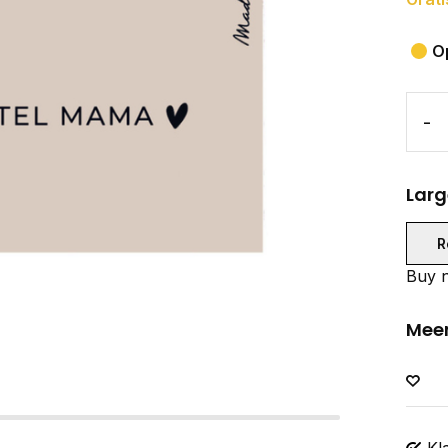
O
-
Larg
R
Buy n
Meer