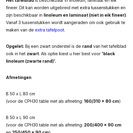
Het tafelblad
is beschikbaar in linoleum, laminaat en eik
fineer. Dit kan worden uitgebreid met
extra tussenstukken
en
zijn beschikbaar in
linoleum en laminaat (niet in eik fineer)
.
Vanaf 3 tussenstukken wordt aangeraden om ook gebruik te
maken van de
extra tafelpoot
.
Opgelet:
Bij een zwart onderstel is de
rand
van het tafelblad
ook in het
zwart
. Als optie kiest u hier best voor
'black
linoleum (zwarte rand)'.
Afmetingen
B 50 x L 80 cm
(voor de CPH30 table met als afmeting:
160/310 x 80 cm
)
B 50 x L 90 cm
(voor de CPH30 table met als afmeting:
200/400 x 90 cm
en
250/450 x 90 cm
)