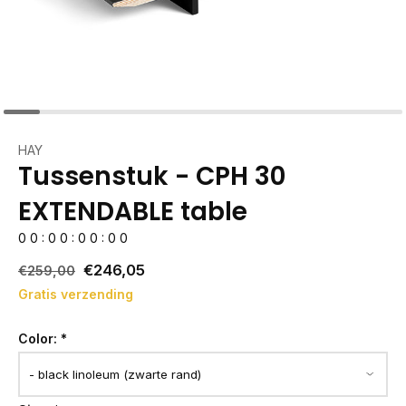
HAY
Tussenstuk - CPH 30
EXTENDABLE table
0
0
:
0
0
:
0
0
:
0
0
€246,05
€259,00
Gratis verzending
Color:
*