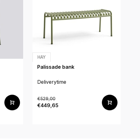
HAY
H
Palissade bank
Pa
Deliverytime
De
€529,00
€1
€449,65
€