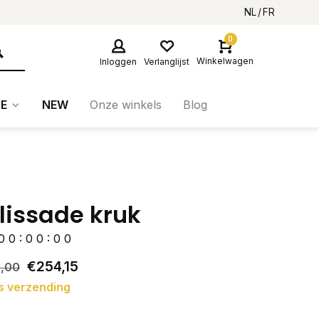
NL
FR
0
Winkelwagen
Inloggen
Verlanglijst
E
NEW
Onze winkels
Blog
lissade kruk
0
0
:
0
0
:
0
0
€254,15
,00
s verzending