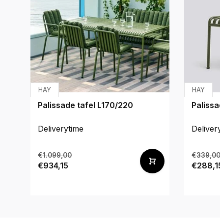
HAY
HAY
Palissade tafel L170/220
Palissa
Deliverytime
Deliver
€1.099,00
€339,0
€934,15
€288,1