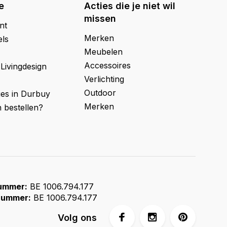
e
Acties die je niet wil
missen
nt
Merken
els
Meubelen
Accessoires
 Livingdesign
Verlichting
Outdoor
ges in Durbuy
Merken
 bestellen?
ummer:
BE 1006.794.177
ummer:
BE 1006.794.177
Volg ons