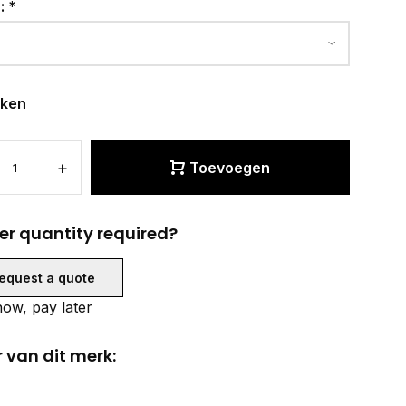
r:
*
eken
+
Toevoegen
er quantity required?
equest a quote
ow, pay later
 van dit merk: