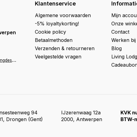
Klantenservice
Informati
Algemene voorwaarden
Mijn accou
-5% loyaltykorting!
Onze wink
Cookie policy
Contact
werpen
Betaalmethoden
Werken bij
Verzenden & retourneren
Blog
Veelgestelde vragen
Living Lod
a
ntwerpen@livingdesign.be
Cadeaubon
insesteenweg 94
IJzerenwaag 12a
KVK n
1, Drongen (Gent)
2000, Antwerpen
BTW-n