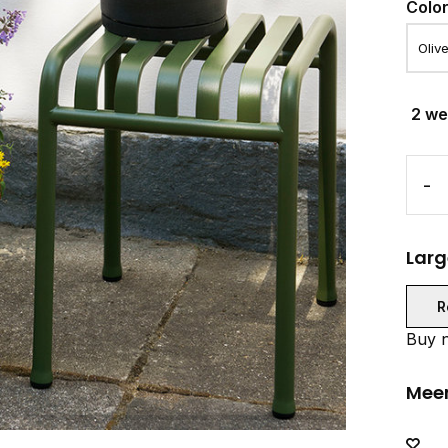
Colo
2 w
-
Larg
R
Buy n
Meer