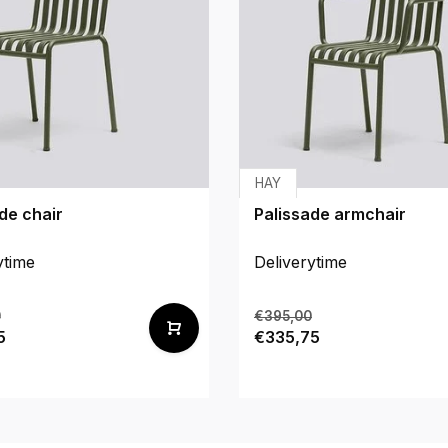
HAY
de chair
Palissade armchair
ytime
Deliverytime
0
€395,00
5
€335,75