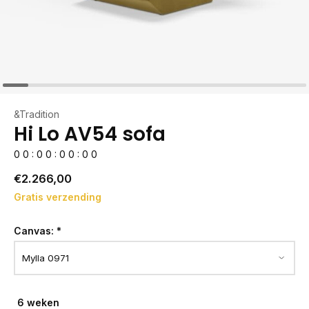
&Tradition
Hi Lo AV54 sofa
0
0
:
0
0
:
0
0
:
0
0
€2.266,00
Gratis verzending
Canvas:
*
6 weken