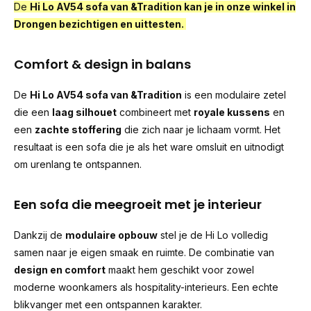
De
Hi Lo AV54 sofa van
&Tradition
kan je in onze winkel in
Drongen bezichtigen en uittesten.
Comfort & design in balans
De
Hi Lo AV54 sofa van
&Tradition
is een modulaire zetel
die een
laag silhouet
combineert met
royale kussens
en
een
zachte stoffering
die zich naar je lichaam vormt. Het
resultaat is een sofa die je als het ware omsluit en uitnodigt
om urenlang te ontspannen.
Een sofa die meegroeit met je interieur
Dankzij de
modulaire opbouw
stel je de Hi Lo volledig
samen naar je eigen smaak en ruimte. De combinatie van
design en comfort
maakt hem geschikt voor zowel
moderne woonkamers als hospitality-interieurs. Een echte
blikvanger met een ontspannen karakter.