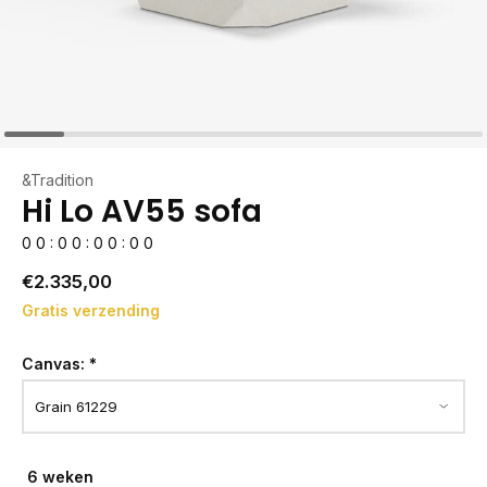
&Tradition
Hi Lo AV55 sofa
0
0
:
0
0
:
0
0
:
0
0
€2.335,00
Gratis verzending
Canvas:
*
6 weken