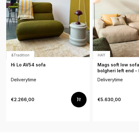
&Tradition
HAY
Hi Lo AV54 sofa
Mags soft low sof
bolgheri left end -
Deliverytime
Deliverytime
€2.266,00
€5.630,00