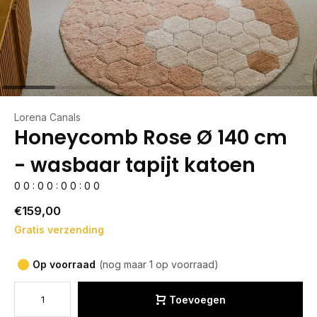
Lorena Canals
Honeycomb Rose Ø 140 cm
- wasbaar tapijt katoen
0
0
:
0
0
:
0
0
:
0
0
€159,00
Gratis verzending
Op voorraad
(nog maar 1 op voorraad)
Toevoegen