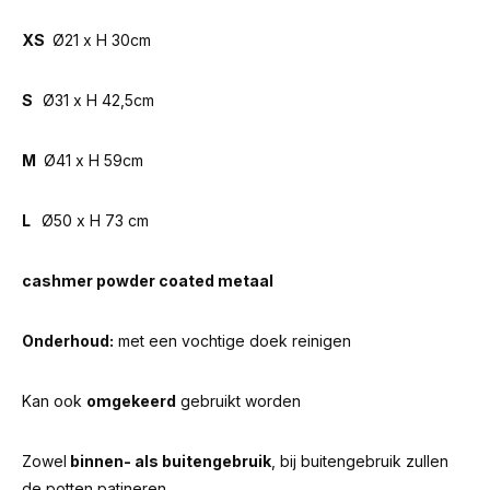
XS
Ø21 x H 30cm
S
Ø31 x H 42,5cm
M
Ø41 x H 59cm
L
Ø50 x H 73 cm
cashmer powder coated metaal
Onderhoud:
met een vochtige doek reinigen
Kan ook
omgekeerd
gebruikt worden
Zowel
binnen- als buitengebruik
, bij buitengebruik zullen
de potten patineren.