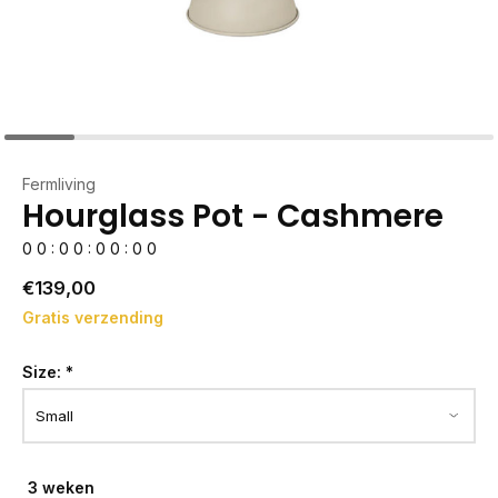
Fermliving
Hourglass Pot - Cashmere
0
0
:
0
0
:
0
0
:
0
0
€139,00
Gratis verzending
Size:
*
3 weken