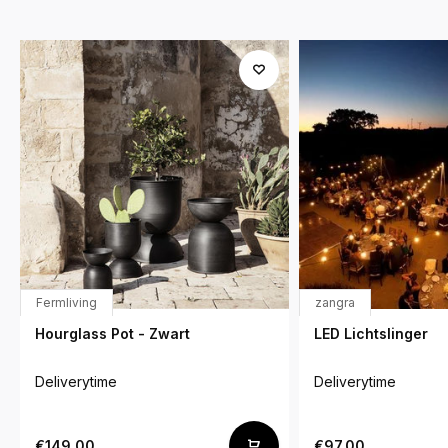
Fermliving
zangra
Hourglass Pot - Zwart
LED Lichtslinger
Deliverytime
Deliverytime
€149,00
€97,00