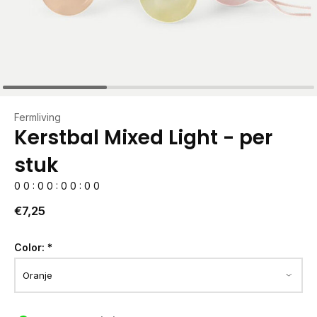
Fermliving
Kerstbal Mixed Light - per
stuk
0
0
:
0
0
:
0
0
:
0
0
€7,25
Color:
*