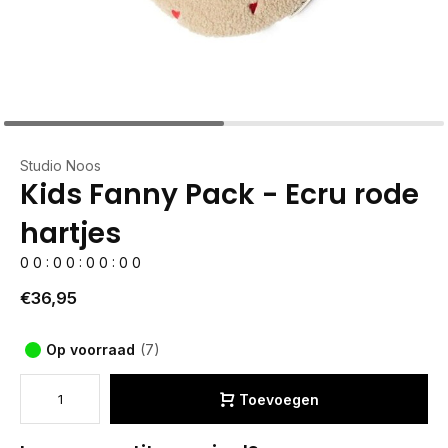
Studio Noos
Kids Fanny Pack - Ecru rode
hartjes
0
0
:
0
0
:
0
0
:
0
0
€36,95
Op voorraad
(7)
Toevoegen