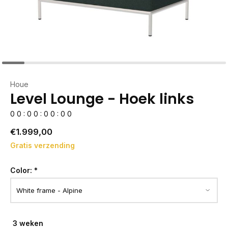
Houe
Level Lounge - Hoek links
0
0
:
0
0
:
0
0
:
0
0
€1.999,00
Gratis verzending
Color:
*
3 weken