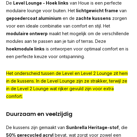
De
Level Lounge - Hoek links
van Houe is een perfecte
modulaire lounge voor buiten. Het
lichtgewicht frame
van
gepoedercoat aluminium
en de
zachte kussens
zorgen
voor een ideale combinatie van comfort en stijl. Het
modulaire ontwerp
maakt het mogelijk om de verschillende
modules aan te passen aan je tuin of terras. Deze
hoekmodule links
is ontworpen voor optimaal comfort en is
een perfecte keuze voor ontspanning.
Het onderscheid tussen de Level en Level 2 Lounge zit hem
in de kussens. In de Level Lounge zijn ze strakker, terwijl ze
in de Level 2 Lounge wat rijker gevuld zijn voor extra
comfort.
Duurzaam en veelzijdig
De kussens zijn gemaakt van
Sunbrella Heritage-stof
, die
50% gerecycled acryl
bevat, wat zorgt voor zowel een