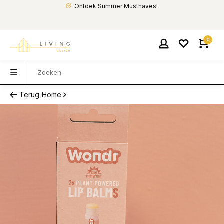
Ontdek Summer Musthaves!
0
Terug
Home