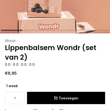
Wondr
Lippenbalsem Wondr (set
van 2)
0
0
:
0
0
:
0
0
:
0
0
€9,95
1 week
Toevoegen