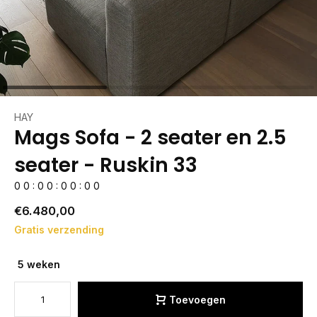
HAY
Mags Sofa - 2 seater en 2.5
seater - Ruskin 33
0
0
:
0
0
:
0
0
:
0
0
€6.480,00
Gratis verzending
5 weken
Toevoegen