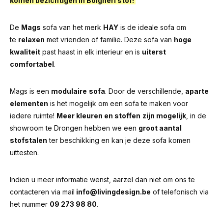
komen bezichtigen in Bolgheri stof!
De
Mags
sofa van het merk
HAY
is de ideale sofa om
te
relaxen
met vrienden of familie. Deze sofa van
hoge
kwaliteit
past haast in elk interieur en is
uiterst
comfortabel
.
Mags is een
modulaire
sofa
. Door de verschillende,
aparte
elementen
is het mogelijk om een sofa te maken voor
iedere ruimte!
Meer kleuren en stoffen
zijn mogelijk
, in de
showroom te Drongen hebben we een
groot aantal
stofstalen
ter beschikking en kan je deze sofa komen
uittesten.
Indien u meer informatie wenst, aarzel dan niet om ons te
contacteren via mail
info@livingdesign.be
of telefonisch via
het nummer
09 273 98 80
.