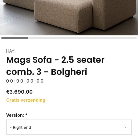
HAY
Mags Sofa - 2.5 seater
comb. 3 - Bolgheri
0
0
:
0
0
:
0
0
:
0
0
€3.690,00
Gratis verzending
Version:
*