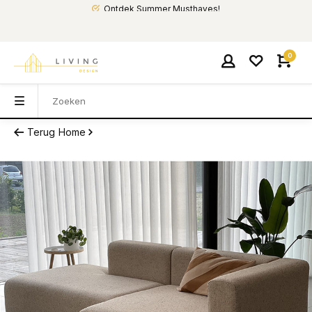
Ontdek Summer Musthaves!
0
Terug
Home