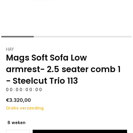
HAY
Mags Soft Sofa Low
armrest- 2.5 seater comb 1
- Steelcut Trio 113
0
0
:
0
0
:
0
0
:
0
0
€3.320,00
Gratis verzending
8 weken