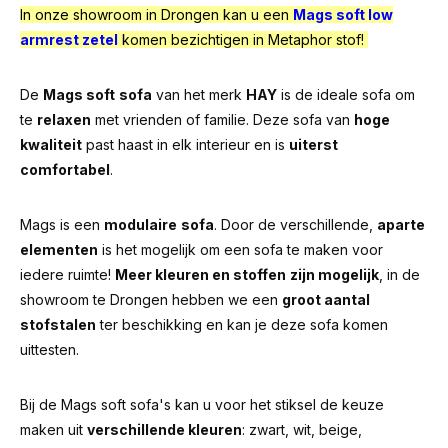
In onze showroom in Drongen kan u een
Mags soft low
armrest zetel
komen bezichtigen in Metaphor stof!
De
Mags soft
sofa
van het merk
HAY
is de ideale sofa om
te
relaxen
met vrienden of familie. Deze sofa van
hoge
kwaliteit
past haast in elk interieur en is
uiterst
comfortabel
.
Mags is een
modulaire
sofa
. Door de verschillende,
aparte
elementen
is het mogelijk om een sofa te maken voor
iedere ruimte!
Meer kleuren en stoffen
zijn mogelijk
, in de
showroom te Drongen hebben we een
groot aantal
stofstalen
ter beschikking en kan je deze sofa komen
uittesten.
Bij de Mags soft sofa's kan u voor het stiksel de keuze
maken uit
verschillende kleuren
: zwart, wit, beige,