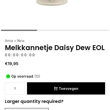
Anna + Nina
Melkkannetje Daisy Dew EOL
0
0
:
0
0
:
0
0
:
0
0
€19,95
Op voorraad
(13)
Toevoegen
Larger quantity required?