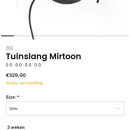
ZEE
Tuinslang Mirtoon
0
0
:
0
0
:
0
0
:
0
0
€329,00
Gratis verzending
Size:
*
3 weken