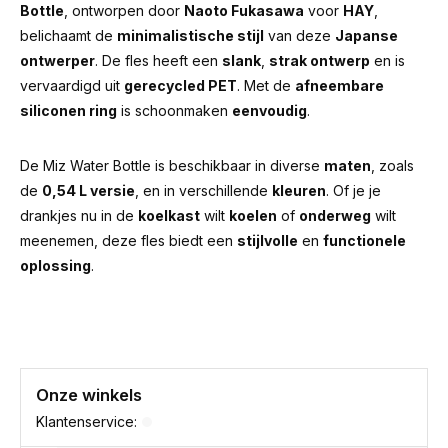
Bottle
, ontworpen door
Naoto Fukasawa
voor
HAY
,
belichaamt de
minimalistische stijl
van deze
Japanse
ontwerper
. De fles heeft een
slank
,
strak ontwerp
en is
vervaardigd uit
gerecycled PET
. Met de
afneembare
siliconen ring
is schoonmaken
eenvoudig
.
De Miz Water Bottle is beschikbaar in diverse
maten
, zoals
de
0,54 L versie
, en in verschillende
kleuren
. Of je je
drankjes nu in de
koelkast
wilt
koelen
of
onderweg
wilt
meenemen, deze fles biedt een
stijlvolle
en
functionele
oplossing
.
Onze winkels
Klantenservice: