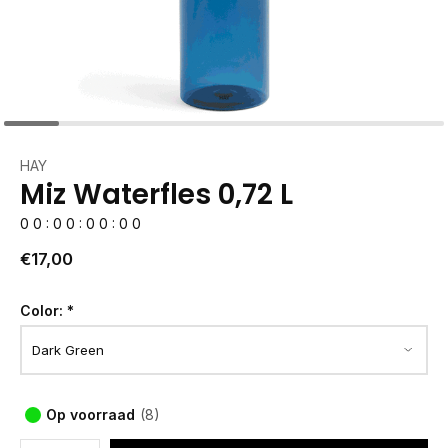
HAY
Miz Waterfles 0,72 L
0
0
:
0
0
:
0
0
:
0
0
€17,00
Color:
*
Op voorraad
(8)