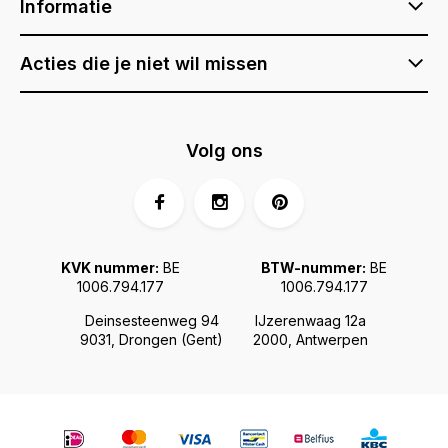
Informatie
Acties die je niet wil missen
Volg ons
KVK nummer:
BE
BTW-nummer:
BE
1006.794.177
1006.794.177
Deinsesteenweg 94
IJzerenwaag 12a
9031, Drongen (Gent)
2000, Antwerpen