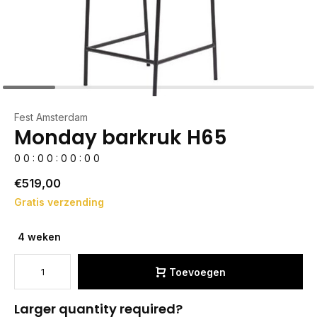
Fest Amsterdam
Monday barkruk H65
0
0
:
0
0
:
0
0
:
0
0
€519,00
Gratis verzending
4 weken
Toevoegen
Larger quantity required?