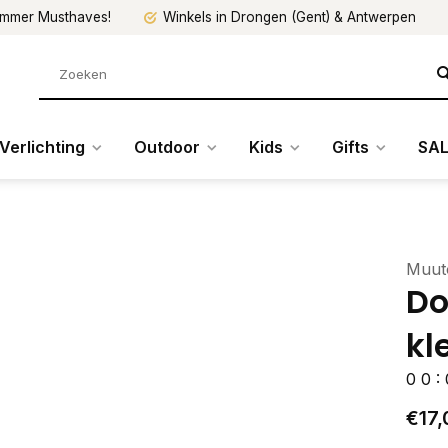
mmer Musthaves!
Winkels in Drongen (Gent) & Antwerpen
Verlichting
Outdoor
Kids
Gifts
SAL
Muut
Do
kl
0
0
:
€17,