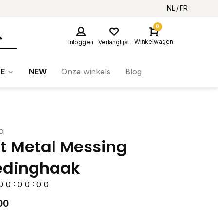
NL
FR
0
Winkelwagen
Inloggen
Verlanglijst
E
NEW
Onze winkels
Blog
o
t Metal Messing
edinghaak
0
0
:
0
0
:
0
0
00