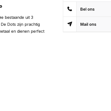
o
Bel ons
e bestaande uit 3
 De Dots zijn prachtig
Mail ons
etaal en dienen perfect
.