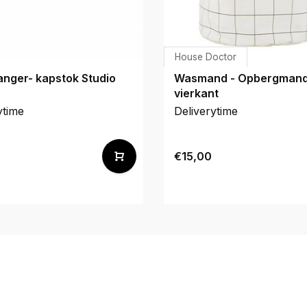
House Doctor
anger- kapstok Studio
Wasmand - Opbergman
vierkant
ytime
Deliverytime
€15,00