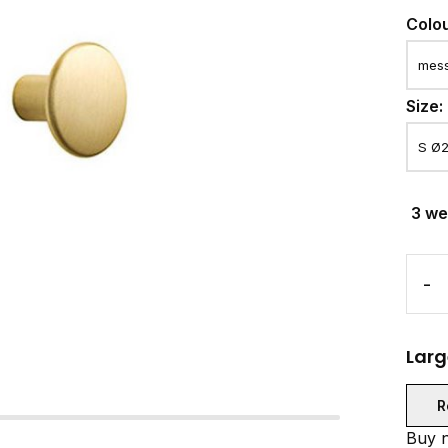
Colo
Size:
3 w
-
Larg
R
Buy n