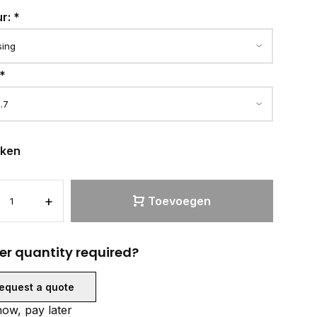
ur:
*
*
eken
+
Toevoegen
er quantity required?
equest a quote
ow, pay later