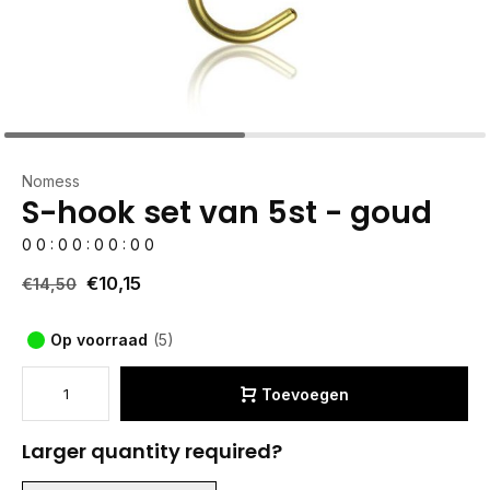
Nomess
S-hook set van 5st - goud
0
0
:
0
0
:
0
0
:
0
0
€10,15
€14,50
Op voorraad
(5)
Toevoegen
Larger quantity required?