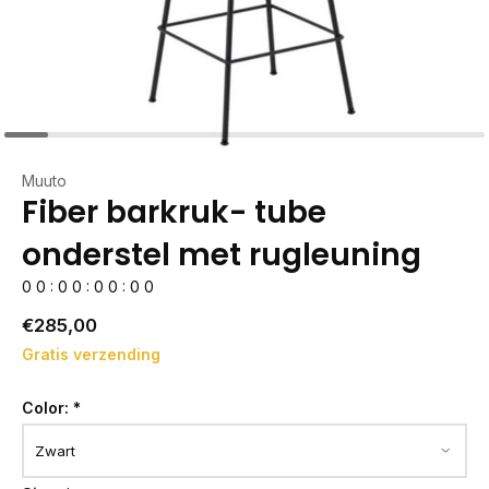
Muuto
Fiber barkruk- tube
onderstel met rugleuning
0
0
:
0
0
:
0
0
:
0
0
€285,00
Gratis verzending
Color:
*