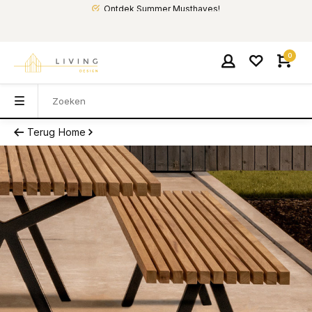
Ontdek Summer Musthaves!
0
Terug
Home