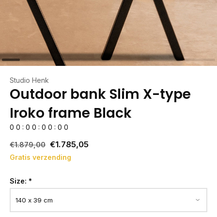
Studio Henk
Outdoor bank Slim X-type
Iroko frame Black
0
0
:
0
0
:
0
0
:
0
0
€1.785,05
€1.879,00
Gratis verzending
Size:
*