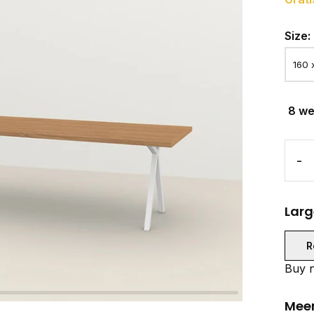
Size:
8 w
-
Larg
R
Buy n
Meer