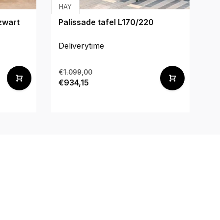
HAY
Pe
 zwart
Palissade tafel L170/220
F
Deliverytime
De
€1.099,00
€3
€934,15
€