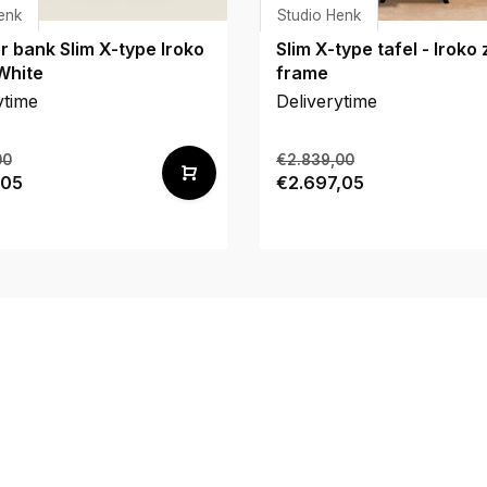
enk
Studio Henk
 bank Slim X-type Iroko
Slim X-type tafel - Iroko
White
frame
ytime
Deliverytime
00
€2.839,00
,05
€2.697,05