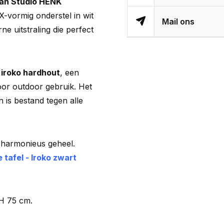
 van Studio HENK
X-vormig onderstel in wit
Mail ons
ne uitstraling die perfect
t
iroko hardhout
, een
oor outdoor gebruik. Het
en is bestand tegen alle
harmonieus geheel.
 tafel - Iroko zwart
H 75 cm.