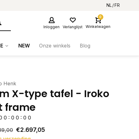
NL
FR
0
Winkelwagen
Inloggen
Verlanglijst
E
NEW
Onze winkels
Blog
io Henk
im X-type tafel - Iroko
t frame
0
0
:
0
0
:
0
0
€2.697,05
39,00
s verzending