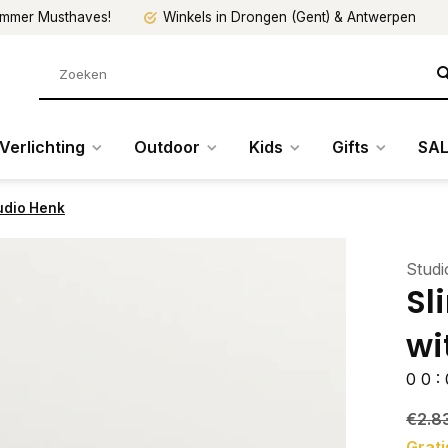
mmer Musthaves!
Winkels in Drongen (Gent) & Antwerpen
Verlichting
Outdoor
Kids
Gifts
SAL
tudio Henk
Stud
Sl
wi
0
0
:
€2.8
Grati