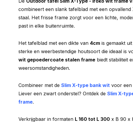
De
Outdoor tafel Slim X-Type - Iroko wit frame
combineert een slank tafelblad met een opvallend 
staal. Het frisse frame zorgt voor een lichte, moder
past in elke buitenruimte.
Het tafelblad met een dikte van
4cm
is gemaakt ui
sterke en weerbestendige houtsoort die ideaal is v
wit gepoedercoate stalen frame
biedt stabiliteit 
weersomstandigheden.
Combineer met de
Slim X-type bank wit
voor een 
Liever een zwart onderstel? Ontdek de
Slim X-type
frame
.
Verkrijgbaar in formaten
L 160 tot L 300
x B 90 x 