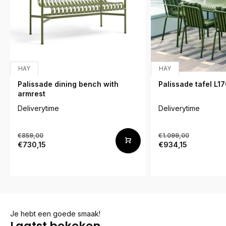
HAY
HAY
Palissade dining bench with
Palissade tafel L1
armrest
Deliverytime
Deliverytime
€859,00
€1.099,00
€730,15
€934,15
Je hebt een goede smaak!
Laatst bekeken