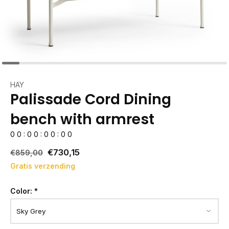
HAY
Palissade Cord Dining
bench with armrest
0
0
:
0
0
:
0
0
:
0
0
€730,15
€859,00
Gratis verzending
Color:
*