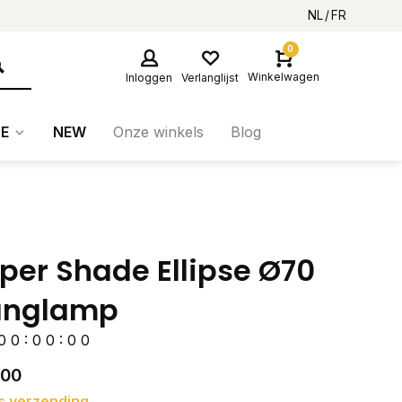
NL
FR
0
Winkelwagen
Inloggen
Verlanglijst
E
NEW
Onze winkels
Blog
per Shade Ellipse Ø70
anglamp
0
0
:
0
0
:
0
0
,00
s verzending