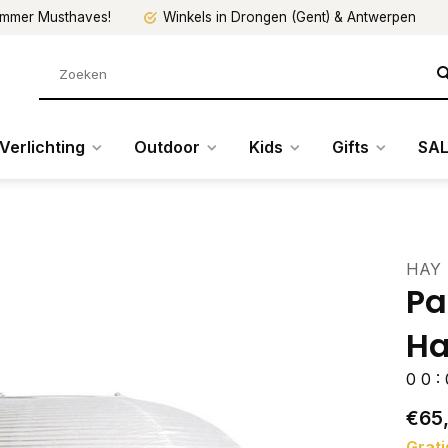
mmer Musthaves!
Winkels in Drongen (Gent) & Antwerpen
Verlichting
Outdoor
Kids
Gifts
SAL
HAY
Pa
H
0
0
:
€65
Grati