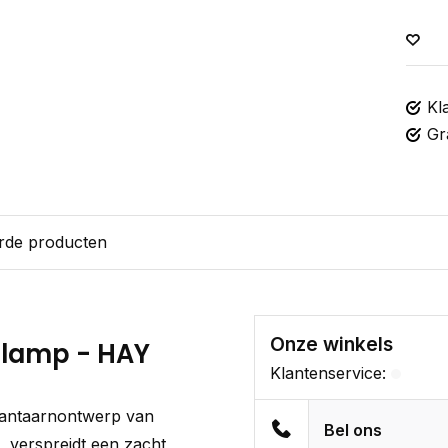
Kl
Gr
rde producten
Onze winkels
glamp - HAY
Klantenservice:
lantaarnontwerp van
Bel ons
, verspreidt een zacht