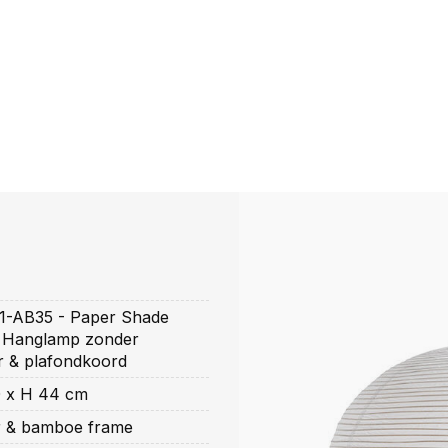
1-AB35 - Paper Shade
0 Hanglamp zonder
 & plafondkoord
0 x H 44 cm
er & bamboe frame