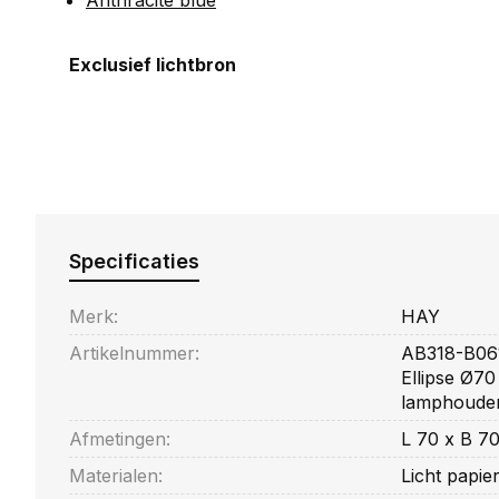
Anthracite blue
Exclusief lichtbron
Specificaties
Merk:
HAY
Artikelnummer:
AB318-B06
Ellipse Ø7
lamphouder
Afmetingen:
L 70 x B 7
Materialen:
Licht papi