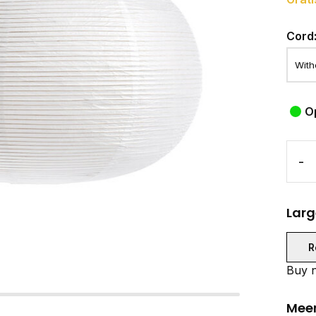
Cord
O
-
Larg
R
Buy n
Meer