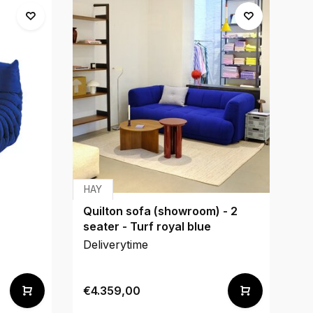
HAY
H
Quilton sofa (showroom) - 2
Ma
seater - Turf royal blue
Deliverytime
De
€4.359,00
€