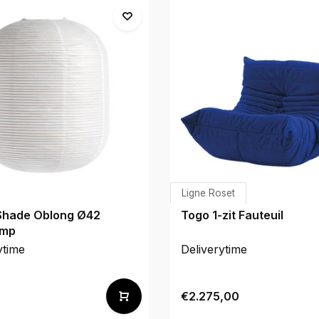
Ligne Roset
Shade Oblong Ø42
Togo 1-zit Fauteuil
amp
ytime
Deliverytime
0
€2.275,00