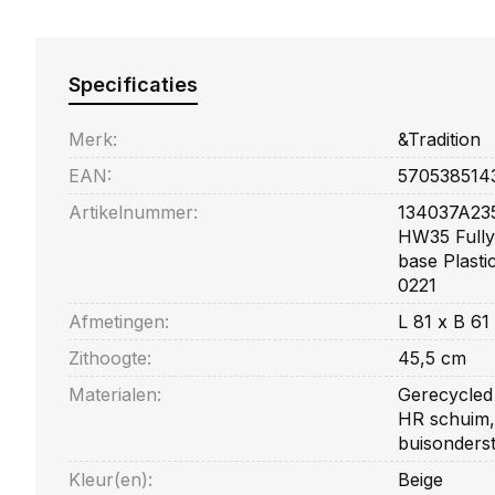
Specificaties
Merk:
&Tradition
EAN:
570538514
Artikelnummer:
134037A23
HW35 Fully
base Plasti
0221
Afmetingen:
L 81 x B 61
Zithoogte:
45,5 cm
Materialen:
Gerecycled 
HR schuim, 
buisonders
Kleur(en):
Beige