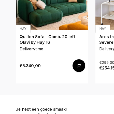
HAY
HAY
Quilton Sofa - Comb. 20 left -
Arcs tr
Olavi by Hay 16
Severe
Deliverytime
Deliver
€299,0
€5.340,00
€254,1
Je hebt een goede smaak!