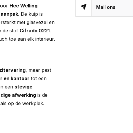
door
Hee Welling
,
Mail ons
 aanpak
. De kuip is
ersterkt met glasvezel en
n de stof
Cifrado 0221
.
ch toe aan elk interieur.
zitervaring
, maar past
r en kantoor
tot een
van een
stevige
dige afwerking
is de
als op de werkplek.