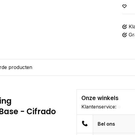
Kl
Gr
rde producten
Onze winkels
ing
Klantenservice:
ase - Cifrado
Bel ons