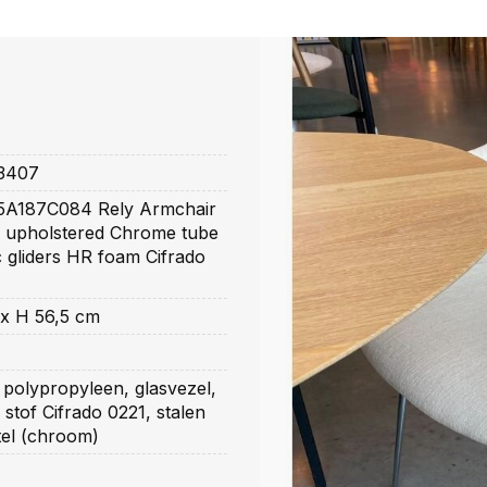
3407
5A187C084 Rely Armchair
 upholstered Chrome tube
c gliders HR foam Cifrado
 x H 56,5 cm
polypropyleen, glasvezel,
stof Cifrado 0221, stalen
tel (chroom)