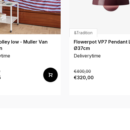
&Tradition
olley low - Muller Van
Flowerpot VP7 Pendant
n
Ø37cm
ytime
Deliverytime
0
€400,00
5
€320,00