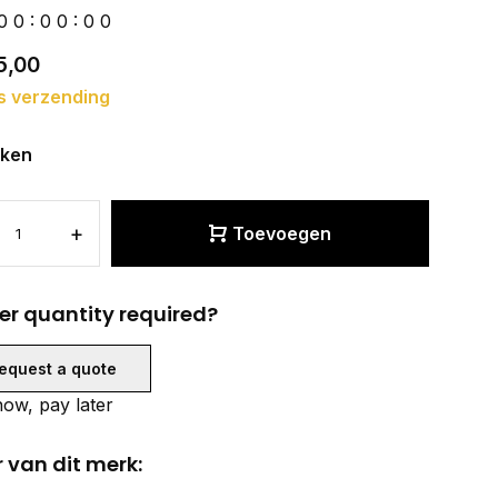
0
0
:
0
0
:
0
0
5,00
s verzending
eken
+
Toevoegen
er quantity required?
equest a quote
ow, pay later
 van dit merk: