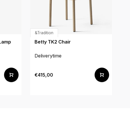
&Tradition
St
 Lamp
Betty TK2 Chair
Bl
li
Deliverytime
De
€2
€415,00
€