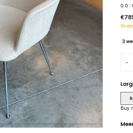
0
0
:
€78
Grati
3 w
-
Larg
R
Buy n
Meer