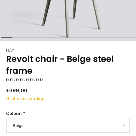
HAY
Revolt chair - Beige steel
frame
0
0
:
0
0
:
0
0
:
0
0
€399,00
Gratis verzending
Colour:
*