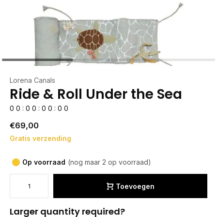
Lorena Canals
Ride & Roll Under the Sea
0
0
:
0
0
:
0
0
:
0
0
€69,00
Gratis verzending
Op voorraad
(nog maar 2 op voorraad)
Toevoegen
Larger quantity required?