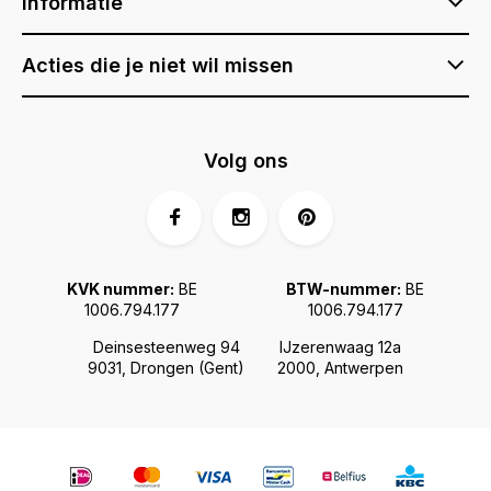
Informatie
Acties die je niet wil missen
Volg ons
KVK nummer:
BE
BTW-nummer:
BE
1006.794.177
1006.794.177
Deinsesteenweg 94
IJzerenwaag 12a
9031, Drongen (Gent)
2000, Antwerpen