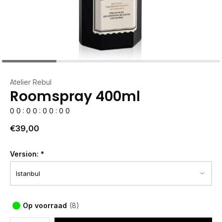
Atelier Rebul
Roomspray 400ml
0
0
:
0
0
:
0
0
:
0
0
€39,00
Version:
*
Op voorraad
(8)