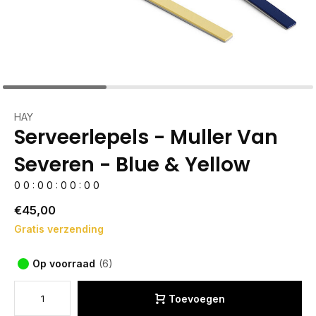
HAY
Serveerlepels - Muller Van
Severen - Blue & Yellow
0
0
:
0
0
:
0
0
:
0
0
€45,00
Gratis verzending
Op voorraad
(6)
Toevoegen