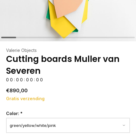
Valerie Objects
Cutting boards Muller van
Severen
0
0
:
0
0
:
0
0
:
0
0
€890,00
Gratis verzending
Color:
*