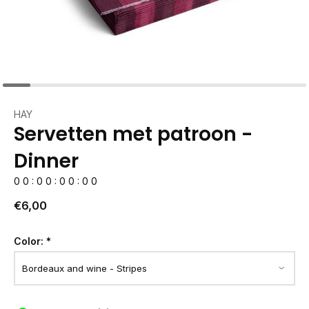
HAY
Servetten met patroon -
Dinner
0
0
:
0
0
:
0
0
:
0
0
€6,00
Color:
*