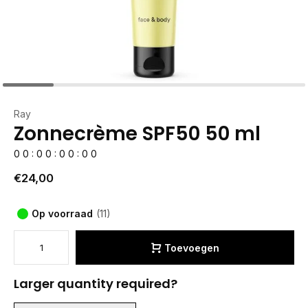
Ray
Zonnecrème SPF50 50 ml
0
0
:
0
0
:
0
0
:
0
0
€24,00
Op voorraad
(11)
Toevoegen
Larger quantity required?