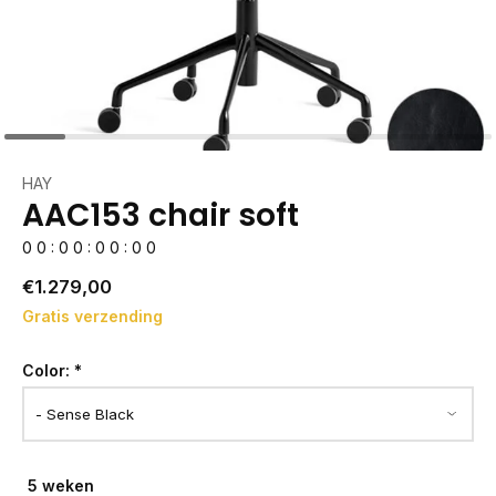
HAY
AAC153 chair soft
0
0
:
0
0
:
0
0
:
0
0
€1.279,00
Gratis verzending
Color:
*
5 weken