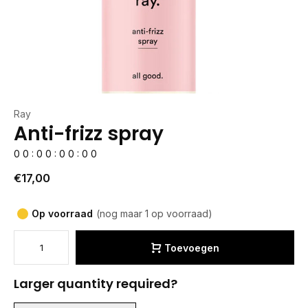
Ray
Anti-frizz spray
0
0
:
0
0
:
0
0
:
0
0
€17,00
Op voorraad
(nog maar 1 op voorraad)
Toevoegen
Larger quantity required?