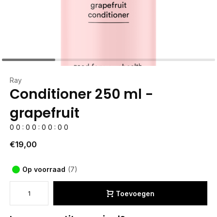
Ray
Conditioner 250 ml -
grapefruit
0
0
:
0
0
:
0
0
:
0
0
€19,00
Op voorraad
(7)
Toevoegen