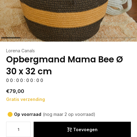
Lorena Canals
Opbergmand Mama Bee Ø
30 x 32 cm
0
0
:
0
0
:
0
0
:
0
0
€79,00
Gratis verzending
Op voorraad
(nog maar 2 op voorraad)
Toevoegen