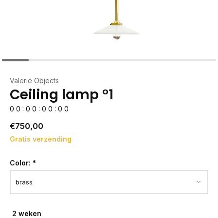
Valerie Objects
Ceiling lamp °1
0
0
:
0
0
:
0
0
:
0
0
€750,00
Gratis verzending
Color:
*
2 weken