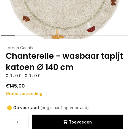
Lorena Canals
Chanterelle - wasbaar tapijt
katoen Ø 140 cm
0
0
:
0
0
:
0
0
:
0
0
€145,00
Gratis verzending
Op voorraad
(nog maar 1 op voorraad)
Toevoegen