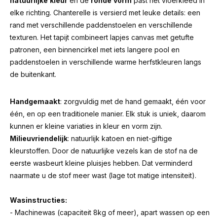
natuurlijke
kleur
en de
ronde
vorm
past het vloerkleed in
elke richting. Chanterelle is versierd met leuke details: een
rand met verschillende paddenstoelen en verschillende
texturen. Het tapijt combineert lapjes canvas met getufte
patronen, een binnencirkel met iets langere pool en
paddenstoelen in verschillende warme herfstkleuren langs
de buitenkant.
Handgemaakt
: zorgvuldig met de hand gemaakt, één voor
één, en op een traditionele manier. Elk stuk is uniek, daarom
kunnen er kleine variaties in kleur en vorm zijn.
Milieuvriendelijk
: natuurlijk katoen en niet-giftige
kleurstoffen. Door de natuurlijke vezels kan de stof na de
eerste wasbeurt kleine pluisjes hebben. Dat verminderd
naarmate u de stof meer wast (lage tot matige intensiteit).
Wasinstructies:
- Machinewas (capaciteit 8kg of meer), apart wassen op een