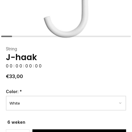
String
J-haak
0
0
:
0
0
:
0
0
:
0
0
€33,00
Color:
*
6 weken