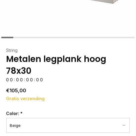
String
Metalen legplank hoog
78x30
0
0
:
0
0
:
0
0
:
0
0
€105,00
Gratis verzending
Color:
*