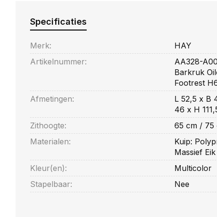
Specificaties
Merk:
HAY
Artikelnummer:
AA328-A00
Barkruk Oil
Footrest H
Afmetingen:
L 52,5 x B 
46 x H 111
Zithoogte:
65 cm / 75
Materialen:
Kuip: Polyp
Massief Eik
Kleur(en):
Multicolor
Stapelbaar:
Nee