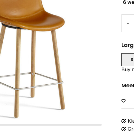
6 w
-
Larg
R
Buy n
Meer
Kl
Gr