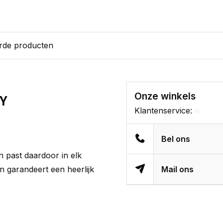
rde producten
Onze winkels
AY
Klantenservice:
Bel ons
n past daardoor in elk
n garandeert een heerlijk
Mail ons