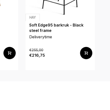
HAY
H
Soft Edge95 barkruk - Black
S
steel frame
st
Deliverytime
De
€255,00
€2
€216,75
€