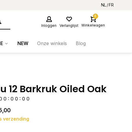
NL
FR
0
Winkelwagen
Inloggen
Verlanglijst
E
NEW
Onze winkels
Blog
u 12 Barkruk Oiled Oak
0
0
:
0
0
:
0
0
5,00
s verzending