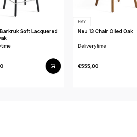
HAY
 Barkruk Soft Lacquered
Neu 13 Chair Oiled Oak
Oak
ytime
Deliverytime
00
€555,00